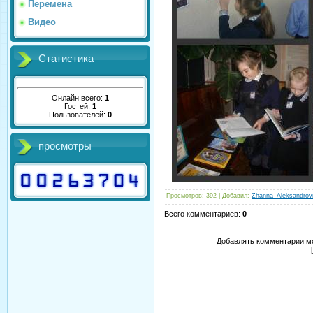
Перемена
Видео
Статистика
Онлайн всего:
1
Гостей:
1
Пользователей:
0
просмотры
Просмотров
:
392
|
Добавил
:
Zhanna_Aleksandrov
Всего комментариев
:
0
Добавлять комментарии мо